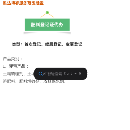
胜达博睿服务范围涵盖
产品类别：
1
、评审产品：
土壤调理剂、土壤修复菌剂、缓释肥料、有机水
溶肥料、肥料增效剂、农林保水剂。
2
、生物肥料：
微生物菌剂(包括:根瘤菌、光合细菌、内生菌
根、小球藻)、微生物浓缩制剂、有机物料腐熟
剂、生物有机肥、复合微生物肥料。
3
、化学肥料：
含氨基酸水溶肥料、含腐植酸水溶肥料、非水溶