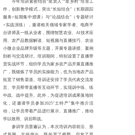
今年培训紧密结合“星农人”“星乡村”培育工
作，创新教学模式，突出“长短结合”（长期跟踪
服务+短期集中授课）与“论战结合”（专题研讨
+实战演练），邀请相关领域专家学者、电商平
台讲师及一线从业者，围绕智慧农业、AI技术应
用、农产品数据解读、短视频与直播技巧、农业
小微企业品牌升级等主题，开展专题讲授、案例
剖析与交流研讨。培训期间，特别设置了直播带
货实战环节，组织学员为家乡农产品开展直播推
广，既锻炼了学员的实操能力，也为当地农产品
拓宽了销售渠道。培训还安排了学员代表交流发
言、学员帮带直播等互动环节，实现训中练、练
中战、战中提升。此外，为促进培训成果落地转
化，还邀请学员参加2025“土特产”集中推介活
动，让学员带着产品进行展示、直播推广，推动
学以致用、训后即战。
参训学员普遍认为，本次培训内容前沿、形
式新颖、实操突出，既拓宽了视野、启发了思