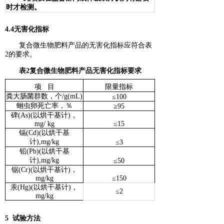
时才检测。
4.4无害化指标
复合微生物肥料产品的无害化指标应符合表
2的要求。
表2复合微生物肥料产品无害化指标要求
项 目
限量指标
粪大肠菌群数，个/g(mL)
≤
100
蛔虫卵死亡率，％
≥
95
碑(As)(以烘干基计)，
mg/ kg
≤
15
镉(Cd)(以烘干基
计),mg/kg
≤
3
铅(Pb)(以烘干基
计),mg/kg
≤
50
锯(Cr)(以烘干基计)，
mg/kg
≤
150
汞(Hg)(以烘干基计)，
≤
2
mg/kg
5 试验方法