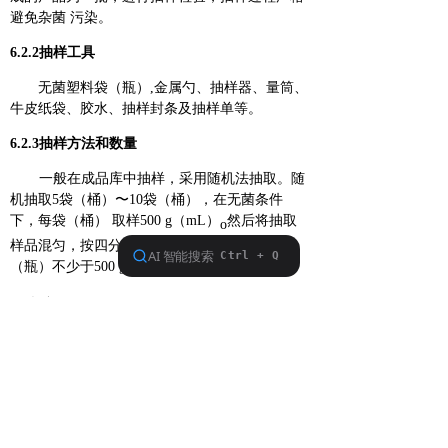
避免杂菌 污染。
6.2.2抽样工具
无菌塑料袋（瓶）,金属勺、抽样器、量筒、
牛皮纸袋、胶水、抽样封条及抽样单等。
6.2.3抽样方法和数量
一般在成品库中抽样，采用随机法抽取。随
机抽取5袋（桶）〜10袋（桶），在无菌条件
下，每袋（桶） 取样500 g（mL）
然后将抽取
o
样品混匀，按四分法分装3袋（瓶），每袋
（瓶）不少于500 g（mL）
o
6.3判定规则
技术指标和无害化指标均符合要求的为合格
产品。
出厂检验的技术指标符合表1要求时，判该
批产品合格，签发质量合格证后方可出厂。
7 包装、标识、运输和贮存