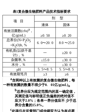
表1复合微生物肥料产品技术指标要求
剂
型
项 目
液体
固体
a
有效活菌数(cfu)
，
亿/g(mL)
≥
0. 50
≥
0. 20
总养分(N+P
O
2
5
6. 0〜20. 0
8.0 〜25.0
+K
O)b, %
2
有机质(以烘干基
一
≥
20. 0
计)，％
杂菌率,％
≤15.0
≤
30. 0
水分，％
—
≤
30. 0
5. 5〜8. 5
5. 5〜8. 5
pH
有效期笃月
≥
3
≥
6
a
含两种以上有效菌的复合微生物肥料，每
一种有效菌的数量不得少于0. 01亿/g(mL)
o
b
总养分应为规定范围内的某一确定值，
其测定值与标明值正负偏差的绝对值不
应大于2.0%；各单一养分值应不 少于总
养分含量的15.0%。
c
此项仅在监督部门或仲裁双方认为有必要